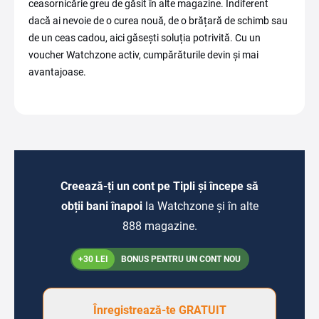
ceasornicărie greu de găsit în alte magazine. Indiferent
dacă ai nevoie de o curea nouă, de o brățară de schimb sau
de un ceas cadou, aici găsești soluția potrivită. Cu un
voucher Watchzone activ, cumpărăturile devin și mai
avantajoase.
Creează-ți un cont pe Tipli și începe să
obții bani înapoi
la Watchzone și în alte
888 magazine.
+30 LEI
BONUS PENTRU UN CONT NOU
Înregistrează-te GRATUIT