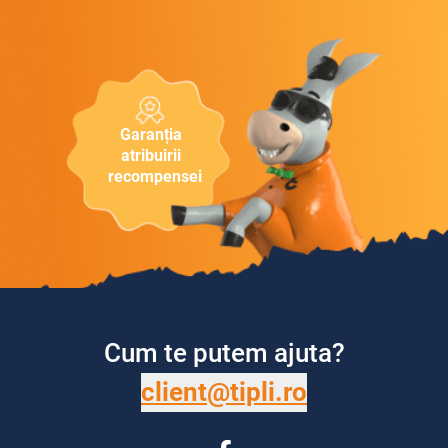
Garanția
atribuirii
recompensei
Cum te putem ajuta?
client@tipli.ro