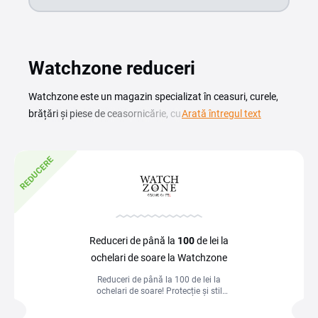
Watchzone reduceri
Watchzone este un magazin specializat în ceasuri, curele,
brățări și piese de ceasornicărie, cu branduri de top și livrare
Arată întregul text
în toată România. Cu un cod reducere Watchzone cumperi
ceasuri de damă și de bărbat, accesorii și componente de
REDUCERE
schimb la un preț mai bun. Aici găsești atât modele clasice,
cât și piese moderne, plus tot ce ai nevoie pentru
întreținerea și repararea ceasului tău. Dacă vrei să
economisești, uită-te la cuponul Watchzone și promoțiile
disponibile la momentul plasării comenzii. Copiază codul,
Reduceri de până la
100
de lei la
aplică-l în coș și plătești mai puțin direct la finalizarea
ochelari de soare la Watchzone
comenzii. Pe această pagină găsești ofertele actualizate și
Reduceri de până la 100 de lei la
codurile disponibile pentru magazin.
ochelari de soare! Protecție și stil
garantat la prețuri speciale.