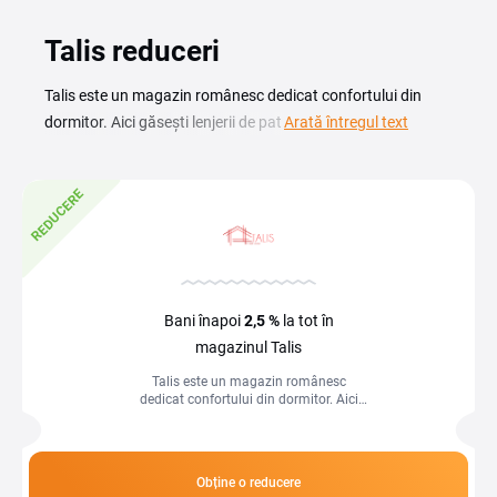
Talis reduceri
Talis este un magazin românesc dedicat confortului din
dormitor. Aici găsești lenjerii de pat din bumbac (damasc,
Arată întregul text
satin, finet și ranforce), pilote, perne, saltele, dar și mobilier
pentru dormitor (paturi tapițate, noptiere și dulapuri). Cu un
REDUCERE
cod reducere Talis plătești mai puțin direct la finalizarea
comenzii, mai ales pe colecțiile de lenjerii bumbac satinat
sau pe piesele de mobilă tapițată. Pe această pagină
găsești cupoane actualizate și promoții valabile pe talis.ro.
Verifică ofertele înainte de a comanda, pentru că
Bani înapoi
2,5 %
la tot în
majoritatea codurilor au valabilitate limitată și se aplică
magazinul Talis
doar pe categorii specifice, cum ar fi lenjerii de pat, pilote,
Talis este un magazin românesc
perne sau mobilă pentru dormitor.
dedicat confortului din dormitor. Aici
găsești lenjerii de pat din bumbac
(damasc, satin, finet și ranforce), pilote...
Obține o reducere