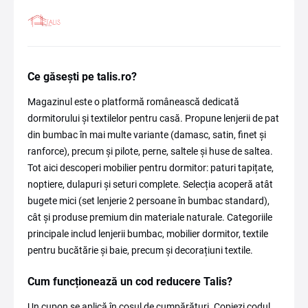
Ce găsești pe talis.ro?
Magazinul este o platformă românească dedicată
dormitorului și textilelor pentru casă. Propune lenjerii de pat
din bumbac în mai multe variante (damasc, satin, finet și
ranforce), precum și pilote, perne, saltele și huse de saltea.
Tot aici descoperi mobilier pentru dormitor: paturi tapițate,
noptiere, dulapuri și seturi complete. Selecția acoperă atât
bugete mici (set lenjerie 2 persoane în bumbac standard),
cât și produse premium din materiale naturale. Categoriile
principale includ lenjerii bumbac, mobilier dormitor, textile
pentru bucătărie și baie, precum și decorațiuni textile.
Cum funcționează un cod reducere Talis?
Un cupon se aplică în coșul de cumpărături. Copiezi codul