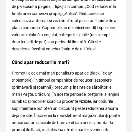
de pe această pagină, îl lipești în câmpul „Cod reducere" la
finalizarea comenzii și apeși „Aplică". Reducerea se
calculează automat și vezi noul total pe ecran înainte de a
plasa comanda. Cupoanele au de obicei condiții specifice:
valoare minimă a coșului, categorii eligibile (de exemplu,
doar lenjerii de pat) sau perioadă limitată. Citește
descrierea fiecărui voucher înainte de a-l folosi.
Când apar reducerile mari?
Promoțiile cele mai mari pe talis.ro apar de Black Friday
(noiembrie), în timpul campaniilor de reduceri sezoniere
(primăvară și toamnă), precum și înainte de sărbătorile
mari (Paște, Crăciun). În aceste perioade, prețurile la lenjerii
bumbac și mobilier scad cu procente vizibile, iar codurile
suplimentare pot oferi un discount peste reducerea afișată
deja pe site. Înscrierea la newsletter-ul magazinului îți poate
aduce coduri speciale de bun-venit sau acces prioritar la
promoțiile flash, mai ales înainte de marile evenimente