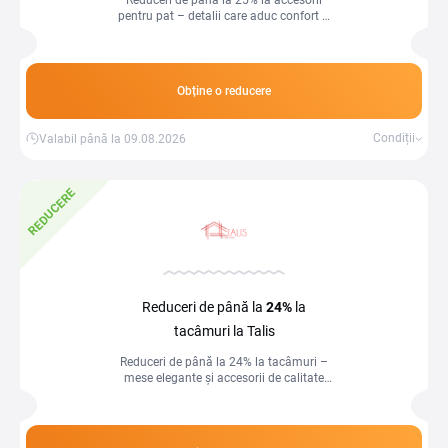
Reduceri de până la 25% la accesorii
pentru pat – detalii care aduc confort și
stil în dormitorul tău!
Obține o reducere
Condiții
Valabil până la 09.08.2026
REDUCERE
Reduceri de până la
24%
la
tacâmuri la Talis
Reduceri de până la 24% la tacâmuri –
mese elegante și accesorii de calitate
pentru fiecare ocazie!