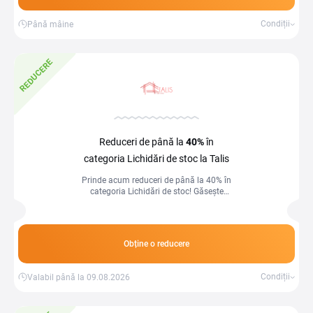
Condiții
Până mâine
REDUCERE
Reduceri de până la
40%
în
categoria Lichidări de stoc la Talis
Prinde acum reduceri de până la 40% în
categoria Lichidări de stoc! Găsește
produse de top la prețuri imbatabile,
disponibile în cantități limitate. Nu rata
șansa de a economisi pe articolele
dorite!
Obține o reducere
Condiții
Valabil până la 09.08.2026