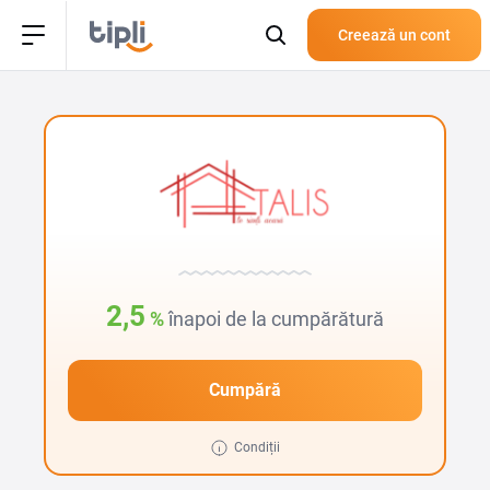
Creează un cont
2,5
%
înapoi de la cumpărătură
Cumpără
Condiții