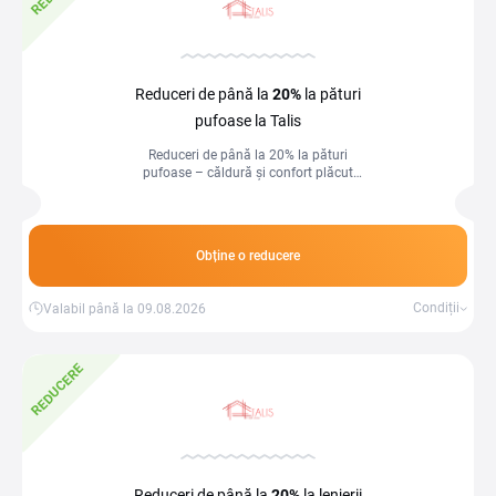
Reduceri de până la
20%
la pături
pufoase la Talis
Reduceri de până la 20% la pături
pufoase – căldură și confort plăcut
pentru momente cozy acasă!
Obține o reducere
Condiții
Valabil până la 09.08.2026
REDUCERE
Reduceri de până la
20%
la lenjerii