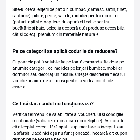
Site-ul oferă lenjerii de pat din bumbac (damasc, satin, finet,
ranforce), pilote, perne, saltele, mobilier pentru dormitor
(paturi tapițate, noptiere, dulapuri) și textile pentru
bucătărie și baie. Selecția acoperă atât produse accesibile,
cât și colecții premium din materiale naturale.
Pe ce categorii se aplică codurile de reducere?
Cupoanele pot fi valabile fie pe toată comanda, fie doar pe
anumite categorii, cel mai des pe lenjerii bumbac, mobilier
dormitor sau decorațiuni textile. Citește descrierea fiecărui
voucher înainte de a-l folosi pentru a vedea condițiile
exacte.
Ce faci dacă codul nu funcționează?
Verifică termenul de valabilitate al voucherului și condițiile
menționate (valoare minimă, categorii eligibile). Asigură-te
că ai copiat corect, fără spații suplimentare la început sau
la sfârșit. Dacă nici așa nu funcționează, încearcă alt cupon
disponibil pe această pagină.