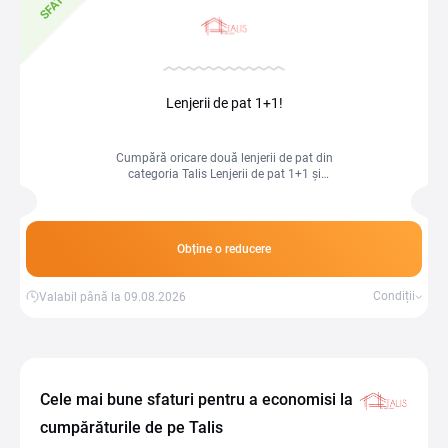
SFAT
Lenjerii de pat 1+1!
Cumpără oricare două lenjerii de pat din
categoria Talis Lenjerii de pat 1+1 și
plătești doar una (pe cea cu prețul mai
mare).
Obține o reducere
Condiții
Valabil până la 09.08.2026
Cele mai bune sfaturi pentru a economisi la
cumpărăturile de pe Talis