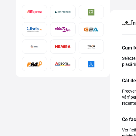
În
Cum f
Selecte
plasări
Cât de
Frecven
vârf pe
recente
Ce fac
Verific