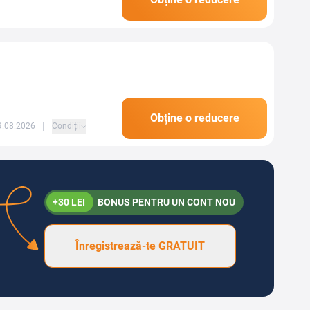
îmbrăcăminte tehnică...
Obține o reducere
|
09.08.2026
Condiții
+30 LEI
BONUS PENTRU UN CONT NOU
Înregistrează-te GRATUIT