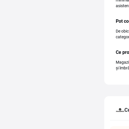
minimă 
asisten
Pot co
De obic
categori
Ce pr
Magazin
și îmbr
C