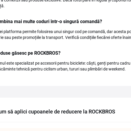
a comenzii sau produse exclusive. Dacă totul pare în regulă și cuponul t
ță.
mbina mai multe coduri într-o singură comandă?
ei platforma permite folosirea unui singur cod pe comandă, dar acesta poat
e sau peste promoțiile la transport. Verifică condițiile fiecărei oferte înain
oduse găsesc pe ROCKBROS?
ul este specializat pe accesorii pentru biciclete: căști, genți pentru cadru
ăcăminte tehnică pentru ciclism urban, tururi sau plimbări de weekend.
um să aplici cupoanele de reducere la ROCKBROS