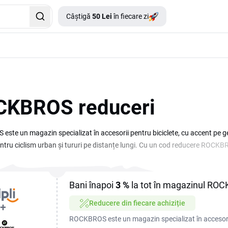
Câștigă
50 Lei
în fiecare zi
KBROS reduceri
ste un magazin specializat în accesorii pentru biciclete, cu accent pe ge
ntru ciclism urban și tururi pe distanțe lungi. Cu un cod reducere ROCKB
ie că ai nevoie de o geantă rezistentă pentru cadru sau de o cască nouă. Co
y, deci merită să urmărești ofertele disponibile înainte de achiziții mai ma
e sezon, când magazinul face loc noilor colecții, o perioadă bună pentru r
Bani înapoi
3 %
la tot în magazinul RO
Reducere din fiecare achiziție
ROCKBROS este un magazin specializat în accesorii