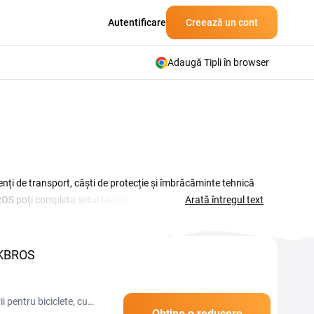
Autentificare
Creează un cont
Adaugă Tipli în browser
nți de transport, căști de protecție și îmbrăcăminte tehnică
ROS poți completa setul tău de echipament cycling la un preț
Arată întregul text
durile apar cel mai des la început de sezon de ciclism și de
ri de echipament. Reducerile tind să fie mai consistente la
eînnoirea echipamentului la prețuri mai mici.
CKBROS
 pentru biciclete, cu
Obține o reducere