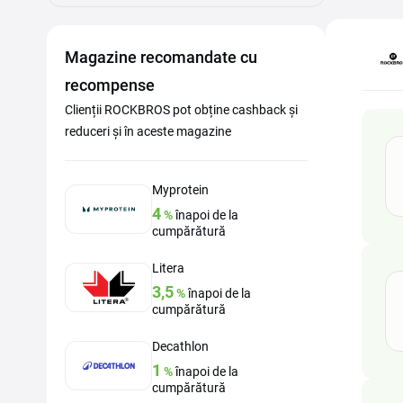
Magazine recomandate cu
recompense
Clienții ROCKBROS pot obține cashback și
reduceri și în aceste magazine
Myprotein
4
%
înapoi de la
cumpărătură
Litera
3,5
%
înapoi de la
cumpărătură
Decathlon
1
%
înapoi de la
cumpărătură