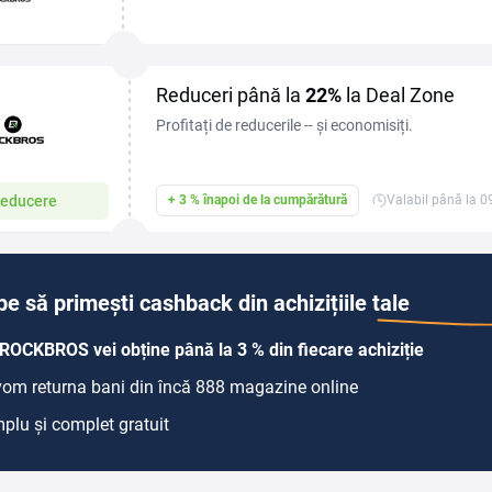
accent pe genți de transport, căști de protecție și 
Reduceri până la
22%
la Deal Zone
Profitați de reducerile -- și economisiți.
educere
+ 3 % înapoi de la cumpărătură
Valabil până la 
pe să primești cashback din achizițiile tale
ROCKBROS vei obține până la 3 % din fiecare achiziție
 vom returna bani din încă 888 magazine online
plu și complet gratuit