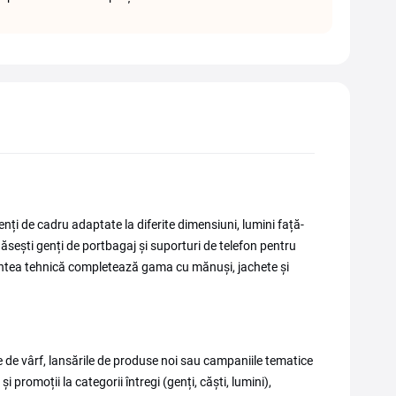
genți de cadru adaptate la diferite dimensiuni, lumini față-
găsești genți de portbagaj și suporturi de telefon pentru
ntea tehnică completează gama cu mănuși, jachete și
de vârf, lansările de produse noi sau campaniile tematice
 promoții la categorii întregi (genți, căști, lumini),