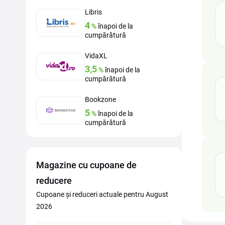
Libris
4
%
înapoi de la
cumpărătură
VidaXL
3,5
%
înapoi de la
cumpărătură
Bookzone
5
%
înapoi de la
cumpărătură
Magazine cu cupoane de
reducere
Cupoane și reduceri actuale pentru August
2026