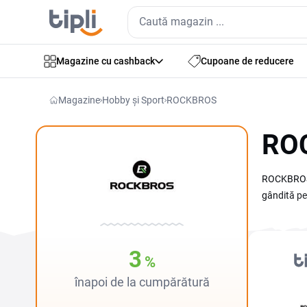
Magazine cu cashback
Cupoane de reducere
Magazine
Hobby și Sport
ROCKBROS
ROC
ROCKBROS e
gândită pe
mai bun, f
Black Frida
tranziția d
3
%
înapoi de la cumpărătură