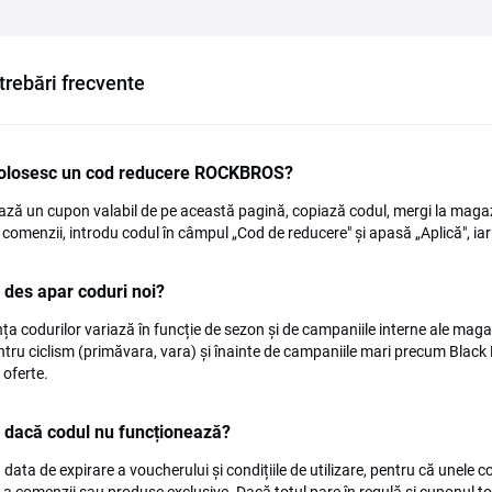
trebări frecvente
olosesc un cod reducere ROCKBROS?
ază un cupon valabil de pe această pagină, copiază codul, mergi la maga
i comenzii, introdu codul în câmpul „Cod de reducere" și apasă „Aplică", ia
 des apar coduri noi?
ța codurilor variază în funcție de sezon și de campaniile interne ale magaz
ntru ciclism (primăvara, vara) și înainte de campaniile mari precum Black 
 oferte.
 dacă codul nu funcționează?
ă data de expirare a voucherului și condițiile de utilizare, pentru că unele 