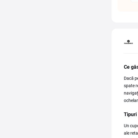
Ce gă
Dacă pe
spate r
navigaț
ochelar
Tipuri
Un cupo
ale reta