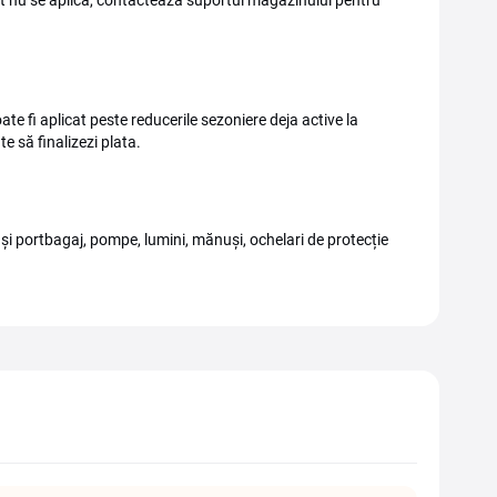
ot nu se aplică, contactează suportul magazinului pentru
e fi aplicat peste reducerile sezoniere deja active la
te să finalizezi plata.
 și portbagaj, pompe, lumini, mănuși, ochelari de protecție