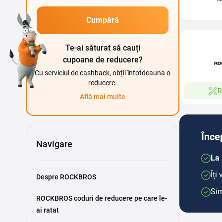
Cumpără
Te-ai săturat să cauți
cupoane de reducere?
Cu serviciul de cashback, obții întotdeauna o
reducere.
R
Află mai multe
Înce
Navigare
La 
Îți
Despre ROCKBROS
Sim
ROCKBROS coduri de reducere pe care le-
ai ratat