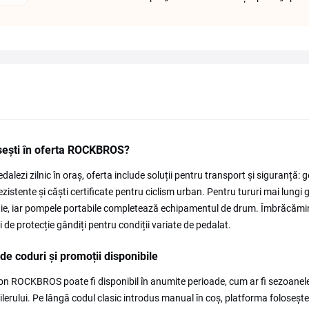
sești în oferta ROCKBROS?
dalezi zilnic în oraș, oferta include soluții pentru transport și siguranță: 
ezistente și căști certificate pentru ciclism urban. Pentru tururi mai lungi 
ie, iar pompele portabile completează echipamentul de drum. Îmbrăcămi
i de protecție gândiți pentru condiții variate de pedalat.
 de coduri și promoții disponibile
n ROCKBROS poate fi disponibil în anumite perioade, cum ar fi sezoanele 
ilerului. Pe lângă codul clasic introdus manual în coș, platforma folosește și