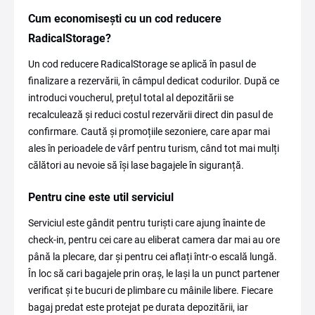
Cum economisești cu un cod reducere
RadicalStorage?
Un cod reducere RadicalStorage se aplică în pasul de
finalizare a rezervării, în câmpul dedicat codurilor. După ce
introduci voucherul, prețul total al depozitării se
recalculează și reduci costul rezervării direct din pasul de
confirmare. Caută și promoțiile sezoniere, care apar mai
ales în perioadele de vârf pentru turism, când tot mai mulți
călători au nevoie să își lase bagajele în siguranță.
Pentru cine este util serviciul
Serviciul este gândit pentru turiști care ajung înainte de
check-in, pentru cei care au eliberat camera dar mai au ore
până la plecare, dar și pentru cei aflați într-o escală lungă.
În loc să cari bagajele prin oraș, le lași la un punct partener
verificat și te bucuri de plimbare cu mâinile libere. Fiecare
bagaj predat este protejat pe durata depozitării, iar