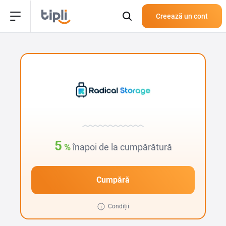
Creează un cont
5
%
înapoi de la cumpărătură
Cumpără
Condiții