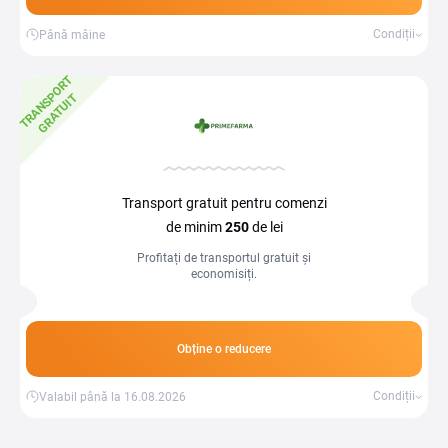
Condiții
Până mâine
T
R
A
N
S
P
O
R
T
G
R
A
T
U
I
T
Transport gratuit pentru comenzi
de minim
250
de lei
Profitați de transportul gratuit și
economisiți.
Obține o reducere
Condiții
Valabil până la 16.08.2026