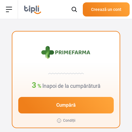
Creează un cont
3
%
înapoi de la cumpărătură
Cumpără
Condiții