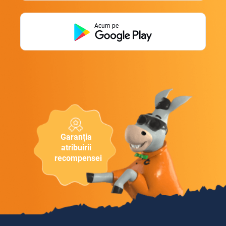
Acum pe
Garanția
atribuirii
recompensei