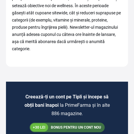
setează obiective noi de wellness. În aceste perioade
găsești atât cupoane sitewide, cât și reduceri suprapuse pe
categorii (de exemplu, vitamine și minerale, proteine,
produse pentru îngrijirea pielii). Newsletter-ul magazinului
anunță adesea cuponul cu câteva ore înainte de lansare,
așa că merită abonarea dacă urmărești o anumită
categorie.
Creează-ți un cont pe Tipli și începe să
obții bani înapoi
la PrimeFarma și în alte
886 magazine.
+30 LEI
BONUS PENTRU UN CONT NOU