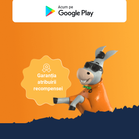
Acum pe
Garanția
atribuirii
recompensei