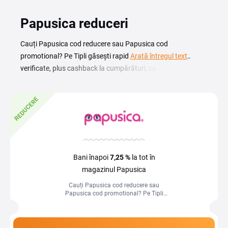
Papusica reduceri
Cauți Papusica cod reducere sau Papusica cod
promotional? Pe Tipli găsești rapid coduri și cupoane
Arată întregul text
verificate, plus cashback la cumpărături, ca să
economisești fără bătăi de cap. Alege oferta potrivită,
activează cashback și mergi în magazin pentru a finaliza
REDUCERE
comanda cu reducerea aplicată direct la checkout.
Bani înapoi
7,25 %
la tot în
magazinul Papusica
Cauți Papusica cod reducere sau
Papusica cod promotional? Pe Tipli
găsești rapid coduri și cupoane
verificate, plus cashback la cumpărături,
ca...