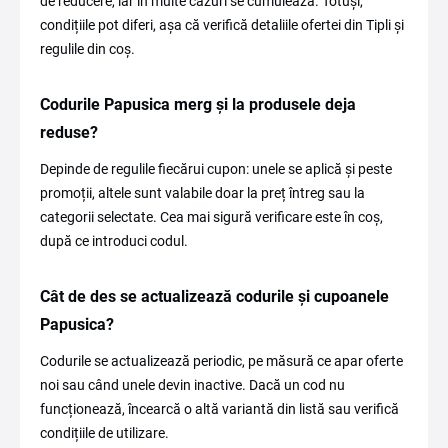
de reducere, iar în multe cazuri se cumulează. Totuși,
condițiile pot diferi, așa că verifică detaliile ofertei din Tipli și
regulile din coș.
Codurile Papusica merg și la produsele deja
reduse?
Depinde de regulile fiecărui cupon: unele se aplică și peste
promoții, altele sunt valabile doar la preț întreg sau la
categorii selectate. Cea mai sigură verificare este în coș,
după ce introduci codul.
Cât de des se actualizează codurile și cupoanele
Papusica?
Codurile se actualizează periodic, pe măsură ce apar oferte
noi sau când unele devin inactive. Dacă un cod nu
funcționează, încearcă o altă variantă din listă sau verifică
condițiile de utilizare.