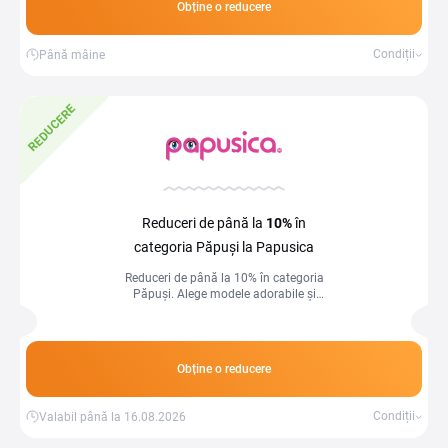
Obține o reducere
Condiții
Până mâine
REDUCERE
Reduceri de până la
10%
în
categoria Păpuși la Papusica
Reduceri de până la 10% în categoria
Păpuși. Alege modele adorabile și
surprinde-i pe cei mici cu jucării
îndrăgite la prețuri speciale!
Obține o reducere
Condiții
Valabil până la 16.08.2026