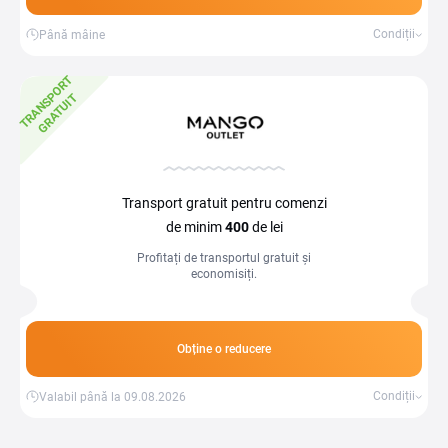
Condiții
Până mâine
T
R
A
N
S
P
O
R
T
G
R
A
T
U
I
T
Transport gratuit pentru comenzi
de minim
400
de lei
Profitați de transportul gratuit și
economisiți.
Obține o reducere
Condiții
Valabil până la 09.08.2026