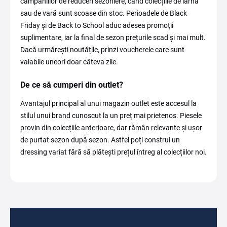
campaniilor de reduceri sezoniere, când colecțiile de iarnă
sau de vară sunt scoase din stoc. Perioadele de Black
Friday și de Back to School aduc adesea promoții
suplimentare, iar la final de sezon prețurile scad și mai mult.
Dacă urmărești noutățile, prinzi voucherele care sunt
valabile uneori doar câteva zile.
De ce să cumperi din outlet?
Avantajul principal al unui magazin outlet este accesul la
stilul unui brand cunoscut la un preț mai prietenos. Piesele
provin din colecțiile anterioare, dar rămân relevante și ușor
de purtat sezon după sezon. Astfel poți construi un
dressing variat fără să plătești prețul întreg al colecțiilor noi.