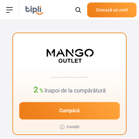
Creează un cont
2
%
înapoi de la cumpărătură
Cumpără
Condiții