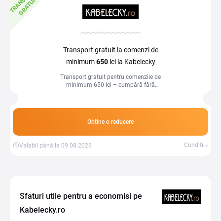
T
Transport gratuit la comenzi de
minimum
650
lei la Kabelecky
Transport gratuit pentru comenzile de
minimum 650 lei – cumpără fără
costuri de livrare și economisește!
Obține o reducere
Condiții
Valabil până la 09.08.2026
Sfaturi utile pentru a economisi pe
Kabelecky.ro