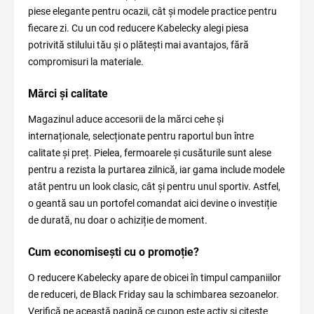
piese elegante pentru ocazii, cât și modele practice pentru
fiecare zi. Cu un cod reducere Kabelecky alegi piesa
potrivită stilului tău și o plătești mai avantajos, fără
compromisuri la materiale.
Mărci și calitate
Magazinul aduce accesorii de la mărci cehe și
internaționale, selecționate pentru raportul bun între
calitate și preț. Pielea, fermoarele și cusăturile sunt alese
pentru a rezista la purtarea zilnică, iar gama include modele
atât pentru un look clasic, cât și pentru unul sportiv. Astfel,
o geantă sau un portofel comandat aici devine o investiție
de durată, nu doar o achiziție de moment.
Cum economisești cu o promoție?
O reducere Kabelecky apare de obicei în timpul campaniilor
de reduceri, de Black Friday sau la schimbarea sezoanelor.
Verifică pe această pagină ce cupon este activ și citește