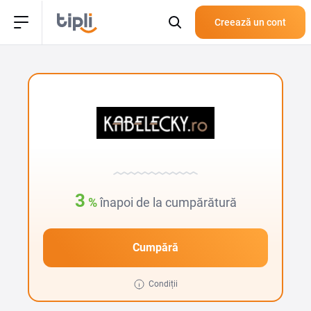
Creează un cont
3
%
înapoi de la cumpărătură
Cumpără
Condiții