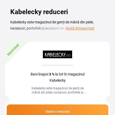
Kabelecky reduceri
Kabelecky este magazinul de genți de mână din piele,
rucsacuri, portofele și accesorii de modă pentru femei și
Arată întregul text
bărbați de toate vârstele. Cu un cod reducere Kabelecky
cumperi geanta, rucsacul sau portofelul dorit la un preț mai
REDUCERE
bun, fără să renunți la calitatea mărcilor cehe și
internaționale din ofertă. Aici găsești genți de damă
elegante, genți bărbătești practice, rucsacuri pentru zi cu zi
și accesorii sportive, toate alese pentru durabilitate și
design. Un cupon activ sau o promoție de sezon înseamnă
Bani înapoi
3 %
la tot în magazinul
că plătești mai puțin direct la finalizarea comenzii. Verifică
Kabelecky
ce reducere este disponibilă momentan și aplică voucherul
Kabelecky este magazinul de genți de
în coș înainte de a-ți confirma comanda.
mână din piele, rucsacuri, portofele și
accesorii de modă pentru femei și
bărbați de toate vârstele. Cu un cod...
Obține o reducere