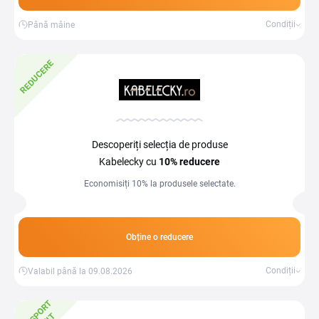
Condiții
Până mâine
REDUCERE
Descoperiți selecția de produse
Kabelecky cu
10%
reducere
Economisiți 10% la produsele selectate.
Obține o reducere
Condiții
Valabil până la 09.08.2026
T
R
A
N
S
P
O
R
T
G
R
A
T
U
I