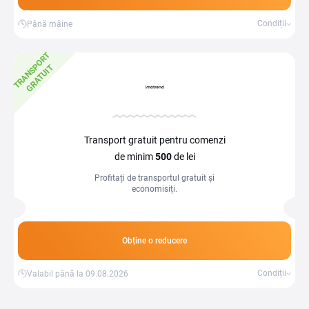
Condiții
Până mâine
T
R
A
N
S
P
O
R
T
G
R
A
T
U
I
T
Transport gratuit pentru comenzi
de minim
500
de lei
Profitați de transportul gratuit și
economisiți.
Obține o reducere
Condiții
Valabil până la 09.08.2026