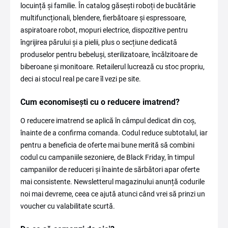
locuință și familie. În catalog găsești roboți de bucătărie
multifuncționali, blendere, fierbătoare și espressoare,
aspiratoare robot, mopuri electrice, dispozitive pentru
îngrijirea părului și a pielii, plus o secțiune dedicată
produselor pentru bebeluși, sterilizatoare, încălzitoare de
biberoane și monitoare. Retailerul lucrează cu stoc propriu,
deci ai stocul real pe care îl vezi pe site.
Cum economisești cu o reducere imatrend?
O reducere imatrend se aplică în câmpul dedicat din coș,
înainte de a confirma comanda. Codul reduce subtotalul, iar
pentru a beneficia de oferte mai bune merită să combini
codul cu campaniile sezoniere, de Black Friday, în timpul
campaniilor de reduceri și înainte de sărbători apar oferte
mai consistente. Newsletterul magazinului anunță codurile
noi mai devreme, ceea ce ajută atunci când vrei să prinzi un
voucher cu valabilitate scurtă.