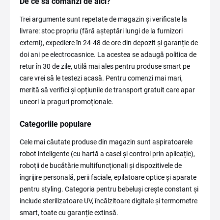
De ce să comanzi de aici?
Trei argumente sunt repetate de magazin și verificate la
livrare: stoc propriu (fără așteptări lungi de la furnizori
externi), expediere în 24-48 de ore din depozit și garanție de
doi ani pe electrocasnice. La acestea se adaugă politica de
retur în 30 de zile, utilă mai ales pentru produse smart pe
care vrei să le testezi acasă. Pentru comenzi mai mari,
merită să verifici și opțiunile de transport gratuit care apar
uneori la praguri promoționale.
Categoriile populare
Cele mai căutate produse din magazin sunt aspiratoarele
robot inteligente (cu hartă a casei și control prin aplicație),
roboții de bucătărie multifuncționali și dispozitivele de
îngrijire personală, perii faciale, epilatoare optice și aparate
pentru styling. Categoria pentru bebeluși crește constant și
include sterilizatoare UV, încălzitoare digitale și termometre
smart, toate cu garanție extinsă.