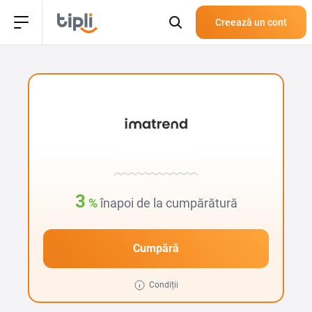
Creează un cont
3
%
înapoi de la cumpărătură
Cumpără
Condiții