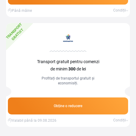
Condiții
Până mâine
T
R
A
N
S
P
O
R
T
G
R
A
T
U
I
T
Transport gratuit pentru comenzi
de minim
300
de lei
Profitați de transportul gratuit și
economisiți.
Obține o reducere
Condiții
Valabil până la 09.08.2026