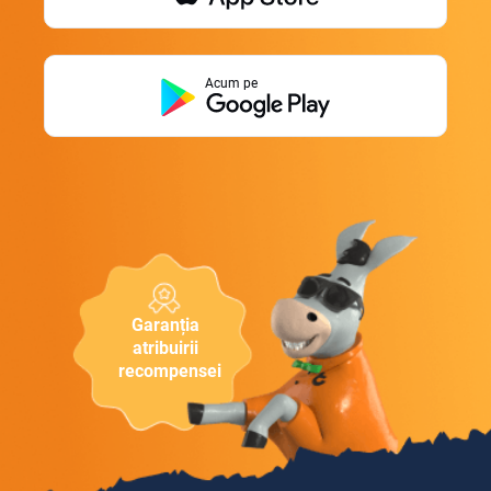
Acum pe
Garanția
atribuirii
recompensei