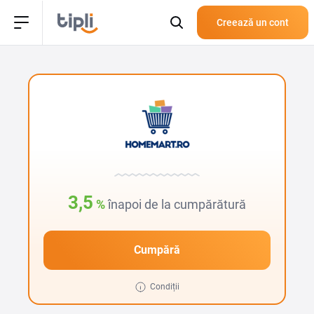
Creează un cont
3,5
%
înapoi de la cumpărătură
Cumpără
Condiții