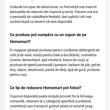
Codurile noi apar de obicei lunar, cu frecvență mai mare în
perioadele de reduceri din toamnă și iarnă. Fiecare cod are
o perioadă de valabilitate limitată, deci aplică-l cât mai
curând după ce observi că este disponibil.
Ce produse pot cumpăra cu un cupon de pe
Homemart?
În magazin găsești produse pentru curățenie (detergenți de
rufe și de vase, soluții pentru baie și bucătărie), cosmetice
(creme, demachiant, apă micelară, loțiuni de corp) și
produse de igienă personală (șampon, balsam de păr, gel de
duș, săpun, deodorant, pastă de dinți, apă de gură, produse
pentru ras).
Ce tip de reducere Homemart pot folosi?
Cuponul disponibil poate include procent fix la întreaga
comandă, reducere la o categorie specifică (curățenie,
cosmetice) sau transport gratuit peste un anumit prag.