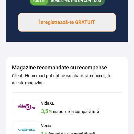
+30 LEI
BONUS PENTRU UN CONT NOU
Înregistrează-te GRATUIT
Magazine recomandate cu recompense
Clienții Homemart pot obține cashback și reduceri și în
aceste magazine
VidaXL
3,5
%
înapoi de la cumpărătură
Vexio
1