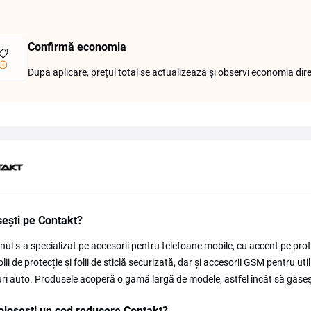
Confirmă economia
După aplicare, prețul total se actualizează și observi economia dire
ești pe Contakt?
ul s-a specializat pe accesorii pentru telefoane mobile, cu accent pe prote
folii de protecție și folii de sticlă securizată, dar și accesorii GSM pentru u
ri auto. Produsele acoperă o gamă largă de modele, astfel încât să găsești
losești un cod reducere Contakt?