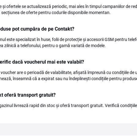
e și ofertele se actualizează periodic, mai ales în timpul campaniilor de re
ă secțiunea de oferte pentru codurile disponibile momentan.
oduse pot cumpăra de pe Contakt?
ul este specializat în huse, folii de protecție și accesorii GSM pentru tel
rea zilnică a telefonului, pentru o gamă variată de modele.
rific dacă voucherul mai este valabil?
 voucher are o perioadă de valabilitate, afișată împreună cu condițiile de
nează, înseamnă că a expirat sau nu îndeplinești condițiile pentru produse
t oferă transport gratuit?
azinul livrează rapid din stoc și oferă transport gratuit. Verifică condițiil