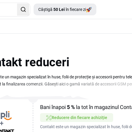
Câștigă
50 Lei
în fiecare zi
takt reduceri
e un magazin specializat în huse, folii de protecție și accesorii pentru te
t la finalizarea comenzii. Găsești aici o gamă variată de accesorii GSM pen
urizată, până la încărcătoare, cabluri și suporturi auto, toate livrate rap
durile de reducere și promoțiile active pe această pagină înainte de a-ți co
actualizează pe loc. Pe lângă reduceri, magazinul oferă și transport gratu
Bani înapoi
5 %
la tot în magazinul Cont
cesoriul de care ai nevoie pentru telefonul tău.
Reducere din fiecare achiziție
Contakt este un magazin specializat în huse, folii de