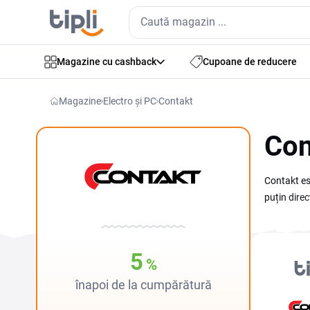
Magazine cu cashback
Cupoane de reducere
Magazine
Electro și PC
Contakt
Con
Contakt est
puțin direc
sticlă sec
verifică co
prețul se 
5
%
să alegi ac
înapoi de la cumpărătură