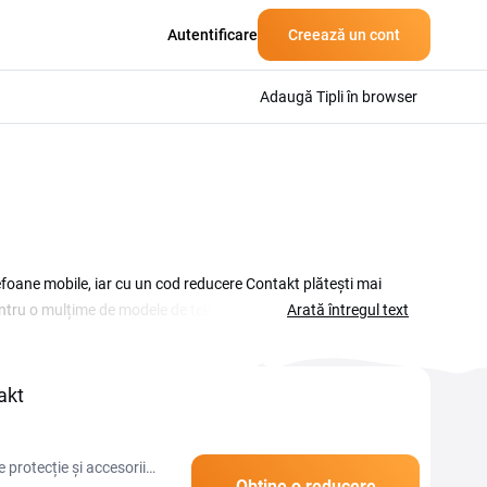
Autentificare
Creează un cont
Adaugă Tipli în browser
lefoane mobile, iar cu un cod reducere Contakt plătești mai
tru o mulțime de modele de telefoane, de la huse și folii de
Arată întregul text
id din stoc. Dacă vrei să economisești la următoarea comandă,
mpleta coșul. Aplici codul potrivit în câmpul dedicat din coș și
it, așa că merită să compari ofertele disponibile momentan și
akt
 protecție și accesorii
Obține o reducere