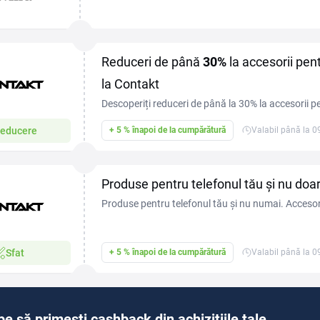
pentru telefoane mobile, iar cu un cod reducere Con
Reduceri de până
30%
la accesorii pen
la Contakt
Descoperiți reduceri de până la 30% la accesorii pe
stil și funcționalitate la prețuri imbatabile! Nu rat
educere
+ 5 % înapoi de la cumpărătură
Valabil până la 
îmbunătăți experiența cu telefonul mobil!
Produse pentru telefonul tău și nu doar
Produse pentru telefonul tău și nu numai. Accesorii
pentru fiecare zi.
Sfat
+ 5 % înapoi de la cumpărătură
Valabil până la 
pe să primești cashback din achizițiile tale