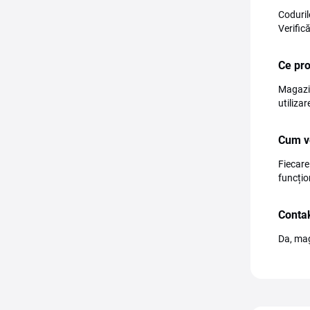
Coduril
Verific
Ce pr
Magazin
utiliza
Cum ve
Fiecare
funcțio
Contak
Da, mag