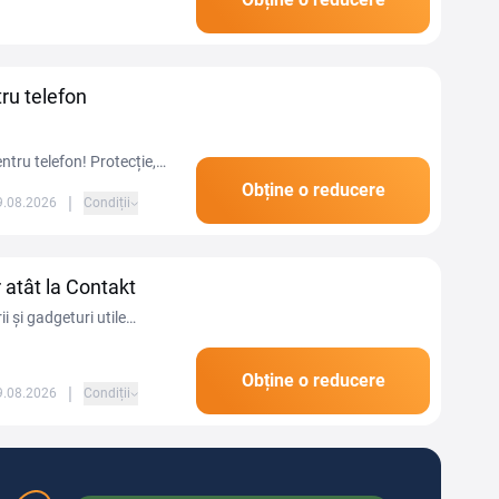
takt plătești mai...
tru telefon
ntru telefon! Protecție,
ați șansa de a vă
Obține o reducere
|
09.08.2026
Condiții
 atât la Contakt
 și gadgeturi utile
Obține o reducere
|
09.08.2026
Condiții