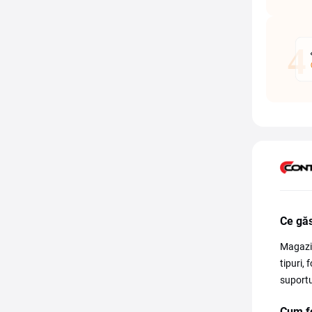
Ce găs
Magazin
tipuri, 
suportu
Cum fo