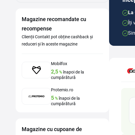
La 
Magazine recomandate cu
Îți
recompense
Sim
Clienții Contakt pot obține cashback și
reduceri și în aceste magazine
Mobilfox
2,5
%
înapoi de la
cumpărătură
Protemio.ro
5
%
înapoi de la
cumpărătură
Magazine cu cupoane de