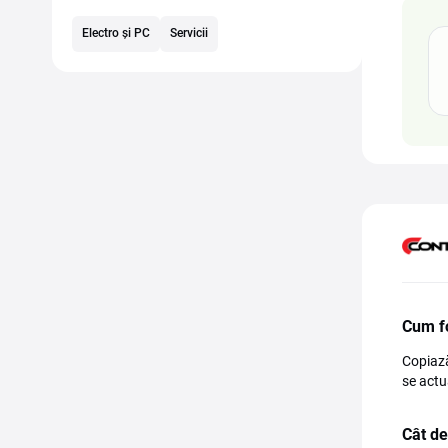
Electro și PC
Servicii
Cum fo
Copiază
se actu
Cât de