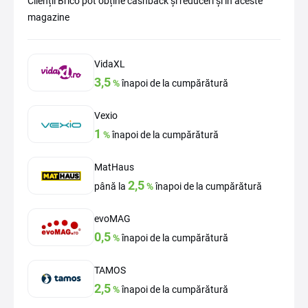
Clienții Brico pot obține cashback și reduceri și în aceste
magazine
VidaXL
3,5
%
înapoi de la cumpărătură
Vexio
1
%
înapoi de la cumpărătură
MatHaus
2,5
până la
%
înapoi de la cumpărătură
evoMAG
0,5
%
înapoi de la cumpărătură
TAMOS
2,5
%
înapoi de la cumpărătură