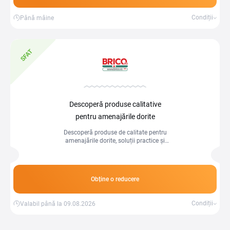
Condiții
Până mâine
SFAT
Descoperă produse calitative
pentru amenajările dorite
Descoperă produse de calitate pentru
amenajările dorite, soluții practice și
moderne pentru confort și design în
orice spațiu.
Obține o reducere
Condiții
Valabil până la 09.08.2026