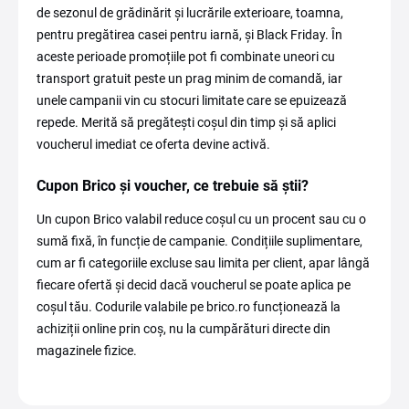
de sezonul de grădinărit și lucrările exterioare, toamna,
pentru pregătirea casei pentru iarnă, și Black Friday. În
aceste perioade promoțiile pot fi combinate uneori cu
transport gratuit peste un prag minim de comandă, iar
unele campanii vin cu stocuri limitate care se epuizează
repede. Merită să pregătești coșul din timp și să aplici
voucherul imediat ce oferta devine activă.
Cupon Brico și voucher, ce trebuie să știi?
Un cupon Brico valabil reduce coșul cu un procent sau cu o
sumă fixă, în funcție de campanie. Condițiile suplimentare,
cum ar fi categoriile excluse sau limita per client, apar lângă
fiecare ofertă și decid dacă voucherul se poate aplica pe
coșul tău. Codurile valabile pe brico.ro funcționează la
achiziții online prin coș, nu la cumpărături directe din
magazinele fizice.