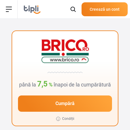
Creează un cont
7,5
până la
%
înapoi de la cumpărătură
Cumpără
Condiții