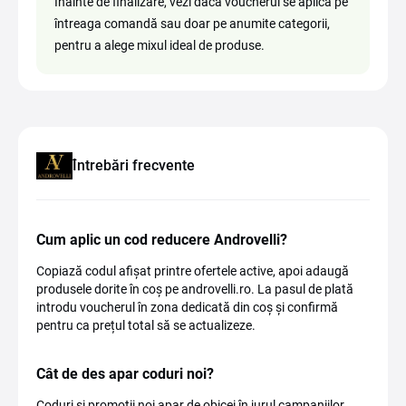
Înainte de finalizare, vezi dacă voucherul se aplică pe
întreaga comandă sau doar pe anumite categorii,
pentru a alege mixul ideal de produse.
Întrebări frecvente
Cum aplic un cod reducere Androvelli?
Copiază codul afișat printre ofertele active, apoi adaugă
produsele dorite în coș pe androvelli.ro. La pasul de plată
introdu voucherul în zona dedicată din coș și confirmă
pentru ca prețul total să se actualizeze.
Cât de des apar coduri noi?
Coduri și promoții noi apar de obicei în jurul campaniilor