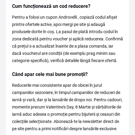
Cum funcționează un cod reducere?
Pentru a folosi un cupon Androvelli , copiază codul afișat
printre ofertele active, apoi mergi pe site și adaugă
produsele dorite în coș. La pasul de plată introdu codul în
zona dedicată pentru voucher și aplică reducerea. Confirmă
că prețul s-a actualizat înainte de a plasa comanda, iar
dacă voucherul are condiții (de exemplu prag minim sau
categorie specifică), verifică detaliile lângă fiecare ofertă.
Când apar cele mai bune promoții?
Reducerile mai consistente apar de obicei în jurul
campaniilor sezoniere, în timpul campaniilor de reduceri de
iarnă și vară, dar și la lansările de drops noi. Pentru cadouri,
momente precum Valentine's Day, 8 Martie și sărbătorile de
iarnă aduc adesea o promoție pentru bijuterii și ceasuri din
colecțiile selecționate. Abonează-te la newsletter direct de
pe site pentru a primi notificări despre lansările exclusive.