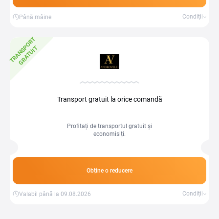
Condiții
Până mâine
T
R
A
N
S
P
O
R
T
G
R
A
T
U
I
T
Transport gratuit la orice comandă
Profitați de transportul gratuit și
economisiți.
Obține o reducere
Condiții
Valabil până la 09.08.2026