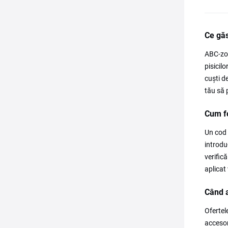
Ce gă
ABC-zoo
pisicil
cuști d
tău să 
Cum f
Un cod 
introdu
verific
aplicat
Când a
Ofertel
accesor