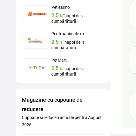
Petissimo
2,5
%
înapoi de la
cumpărătură
Pentruanimale.ro
2,5
%
înapoi de la
cumpărătură
PetMart
2,5
%
înapoi de la
cumpărătură
Magazine cu cupoane de
reducere
Cupoane și reduceri actuale pentru August
2026