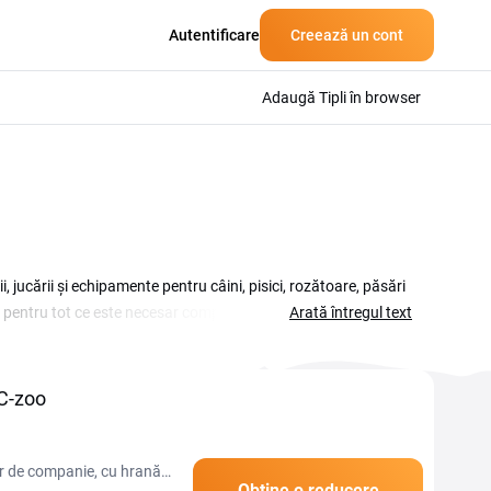
Autentificare
Creează un cont
Adaugă Tipli în browser
jucării și echipamente pentru câini, pisici, rozătoare, păsări
ii pentru tot ce este necesar companionului tău, de la hrana
Arată întregul text
ti cupoane și promoții actualizate, pe care le poți folosi când
ibile momentan, copiază codul potrivit și introdu-l în coș
BC-zoo
r de companie, cu hrană,
Obține o reducere