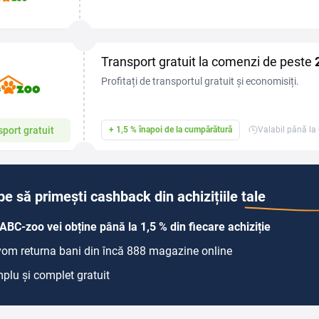
accesorii, jucării și echipamente pentru câini, pisici,
Transport gratuit la comenzi de peste
Profitați de transportul gratuit și economisiți.
port gratuit
+ 1,5 % înapoi de la cumpărătură
Valabil până la
pe să primești cashback din achizițiile tale
ABC-zoo vei obține până la 1,5 % din fiecare achiziție
 vom returna bani din încă 888 magazine online
plu și complet gratuit