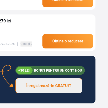
 rozătoare, păsări...
279
lei
Obține o reducere
|
 09.08.2026
Condiții
+30 LEI
BONUS PENTRU UN CONT NOU
Înregistrează-te GRATUIT