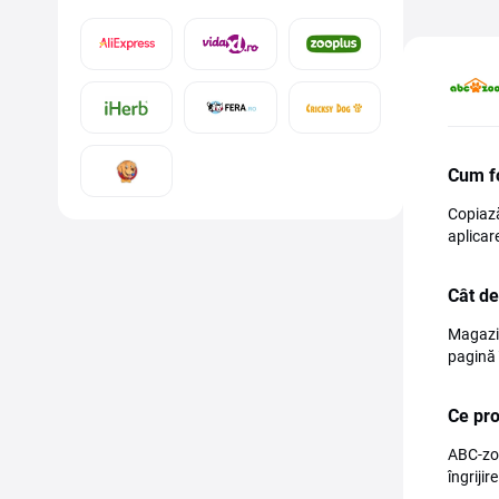
Cum f
Copiază
aplicare
Cât de
Magazin
pagină 
Ce pr
ABC-zoo
îngrijir