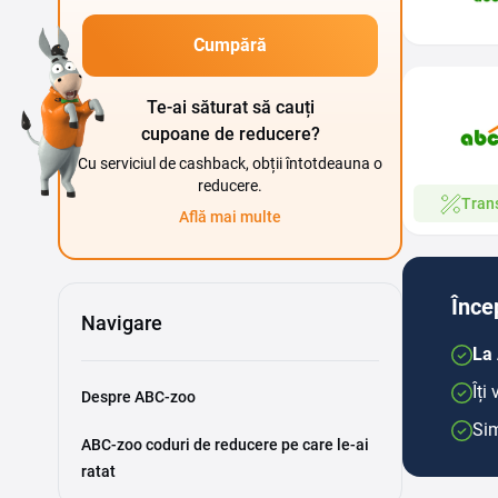
Cumpără
Te-ai săturat să cauți
cupoane de reducere?
Cu serviciul de cashback, obții întotdeauna o
reducere.
Trans
Află mai multe
Înce
Navigare
La 
Îți
Despre ABC-zoo
Sim
ABC-zoo coduri de reducere pe care le-ai
ratat