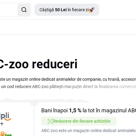
Câștigă
50 Lei
în fiecare zi
-zoo reduceri
te un magazin online dedicat animalelor de companie, cu hrană, accesorii, 
Cu un cod reducere ABC-zoo plătești mai puțin direct la finalizarea comenz
ă la cuștile de transport și produsele de îngrijire. Pe această pagină găseș
 pe site. Verifică secțiunea de oferte pentru a vedea ce coduri sunt dispon
a-ți finaliza comanda.
Bani înapoi
1,5 %
la tot în magazinul A
Reducere din fiecare achiziție
ABC-zoo este un magazin online dedicat animalelo