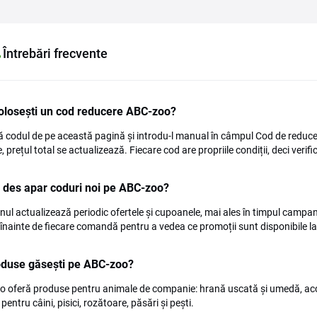
Întrebări frecvente
olosești un cod reducere ABC-zoo?
 codul de pe această pagină și introdu-l manual în câmpul Cod de reducer
, prețul total se actualizează. Fiecare cod are propriile condiții, deci verific
 des apar coduri noi pe ABC-zoo?
ul actualizează periodic ofertele și cupoanele, mai ales în timpul campanii
înainte de fiecare comandă pentru a vedea ce promoții sunt disponibile l
oduse găsești pe ABC-zoo?
 oferă produse pentru animale de companie: hrană uscată și umedă, accesor
e pentru câini, pisici, rozătoare, păsări și pești.