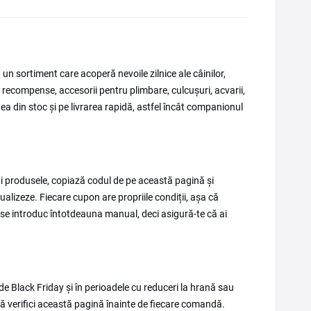
 sortiment care acoperă nevoile zilnice ale câinilor,
ă, recompense, accesorii pentru plimbare, culcușuri, acvarii,
ea din stoc și pe livrarea rapidă, astfel încât companionul
i produsele, copiază codul de pe această pagină și
ualizeze. Fiecare cupon are propriile condiții, așa că
le se introduc întotdeauna manual, deci asigură-te că ai
de Black Friday și în perioadele cu reduceri la hrană sau
să verifici această pagină înainte de fiecare comandă.