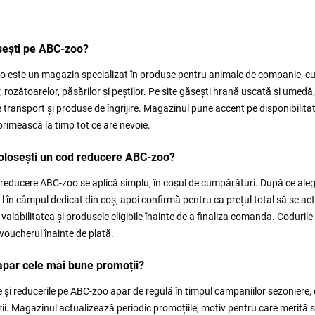
sești pe ABC-zoo?
 este un magazin specializat în produse pentru animale de companie, cu un
or, rozătoarelor, păsărilor și peștilor. Pe site găsești hrană uscată și umed
e transport și produse de îngrijire. Magazinul pune accent pe disponibilitat
primească la timp tot ce are nevoie.
olosești un cod reducere ABC-zoo?
reducere ABC-zoo se aplică simplu, în coșul de cumpărături. După ce aleg
-l în câmpul dedicat din coș, apoi confirmă pentru ca prețul total să se act
ă valabilitatea și produsele eligibile înainte de a finaliza comanda. Coduri
 voucherul înainte de plată.
par cele mai bune promoții?
e și reducerile pe ABC-zoo apar de regulă în timpul campaniilor sezoniere, 
ii. Magazinul actualizează periodic promoțiile, motiv pentru care merită 