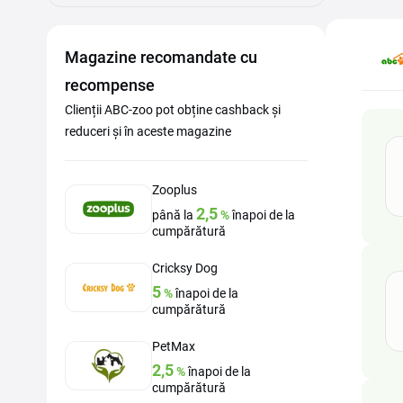
Magazine recomandate cu
recompense
Clienții ABC-zoo pot obține cashback și
reduceri și în aceste magazine
Zooplus
2,5
până la
%
înapoi de la
cumpărătură
Cricksy Dog
5
%
înapoi de la
cumpărătură
PetMax
2,5
%
înapoi de la
cumpărătură