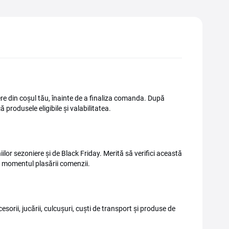
e din coșul tău, înainte de a finaliza comanda. După
ă produsele eligibile și valabilitatea.
lor sezoniere și de Black Friday. Merită să verifici această
a momentul plasării comenzii.
ii, jucării, culcușuri, cuști de transport și produse de