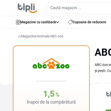
Magazine cu cashback
Cupoane de reducere
Magazine
Animale
ABC-zoo
ABC
ABC-zoo es
și pești. 
zilnică pân
comanzi de
înainte de 
1,5
%
înapoi de la cumpărătură