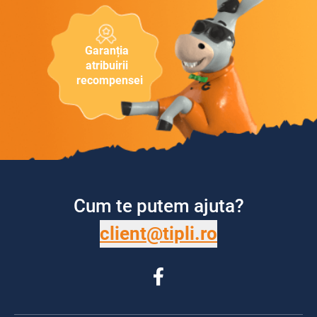
Garanția
atribuirii
recompensei
Cum te putem ajuta?
client@tipli.ro