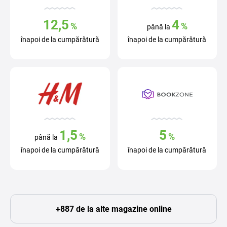
12,5
4
%
%
până la
înapoi de la cumpărătură
înapoi de la cumpărătură
1,5
5
%
%
până la
înapoi de la cumpărătură
înapoi de la cumpărătură
+887 de la alte magazine online