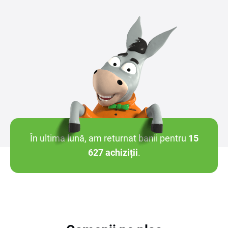
În ultima lună, am returnat banii pentru
15
627 achiziții
.