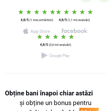
4,8/5
4,8/5
(1 mie urmăritori)
(1,1 mii evaluări)
4,8/5
(3,4 mii evaluări)
Obține bani înapoi
chiar astăzi
și obține un bonus pentru