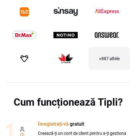
+887 altele
Cum funcționează Tipli?
Înregistrați-vă
gratuit
Creează-ți un cont de client pentru a-ți gestiona