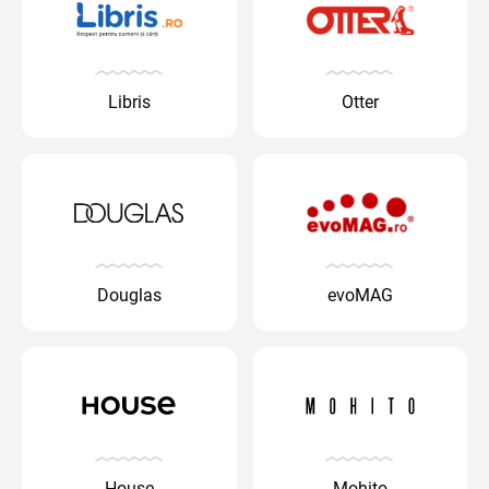
Libris
Otter
Douglas
evoMAG
House
Mohito