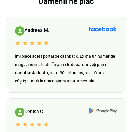
Oamenii ne plac
Andreea M.
Îmi place acest portal de cashback. Există un număr de
magazine implicate. În primele două luni, veți primi
cashback dublu
, max. 30 Lei bonus, așa că am
câștigat mult în amenajarea apartamentului.
Denisa C.