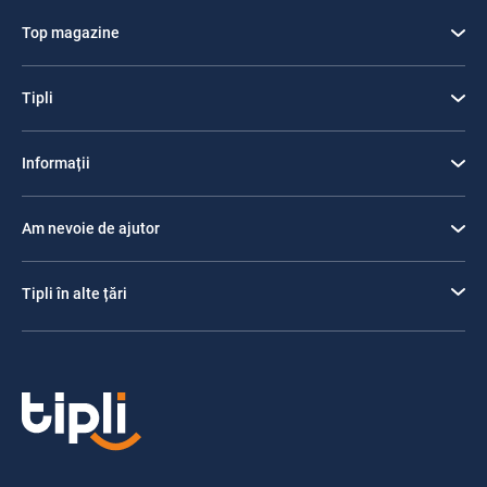
Top magazine
Tipli
Informații
Am nevoie de ajutor
Tipli în alte țări