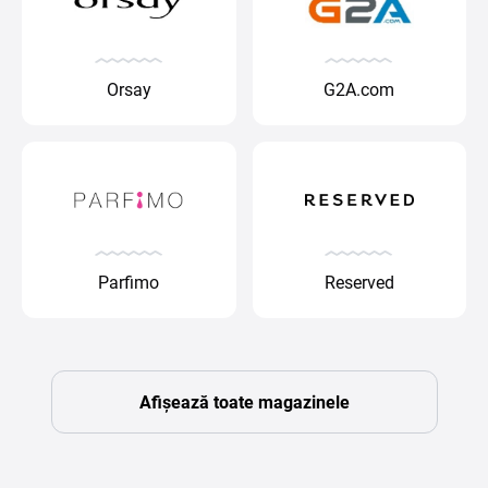
Orsay
G2A.com
Parfimo
Reserved
Afișează toate magazinele