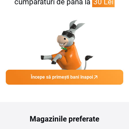
cumpărături de până la
30 Lei
Începe să primești bani înapoi
Magazinile preferate